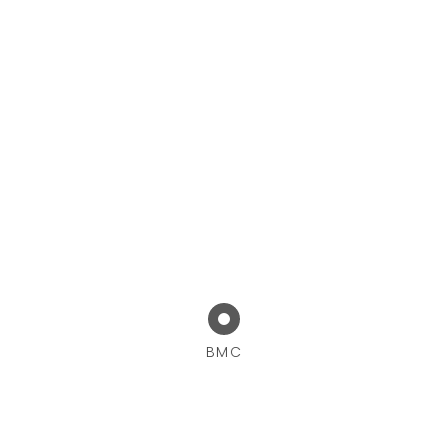
12 de Novembro, 2021
BMC
Ordem dos Psicólogos DN